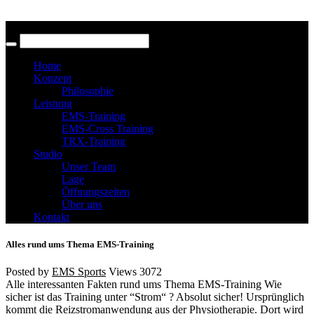
Home
Konzept
Philosophie
Leistung
EMS-Training
EMS-Cross Training
TRX-Training
Studio
Unser Team
Lage
Öffnungszeiten
Über uns
Kontakt
Alles rund ums Thema EMS-Training
Posted by
EMS Sports
Views
3072
Alle interessanten Fakten rund ums Thema EMS-Training Wie
sicher ist das Training unter “Strom“ ? Absolut sicher! Ursprünglich
kommt die Reizstromanwendung aus der Physiotherapie. Dort wird