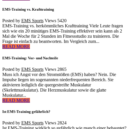
EMS-Training vs. Krafttraining
Posted by
EMS Sports
Views
5420
EMS-Training vs. herkömmliches Krafttraining Viele Leute fragen
sich wie ein 20 minütiges EMS-Training effektiver sein kann als 2
Mal die Woche für 2 Stunden im Fitnessstudio zu trainieren. Die
Frage ist einfach zu beantworten. Im Vergleich zum...
READ MORE
EMS-Training: Vor- und Nachteile
Posted by
EMS Sports
Views
2865
Muss ich Angst vor den Stromstößen (EMS) haben? Nein. Die
Impulse liegen im sogenannten niederfrequenten Bereich. Sie
aktivieren lediglich die quergestreifte Muskulatur
(Skelettmuskulatur). Die Herzmuskulatur sowie die glatte
Muskulatur...
READ MORE
Ist EMS-Training gefährlich?
Posted by
EMS Sports
Views
2824
Ist EMS-Training wirklich so gefährlich wie manch einer behauptet?