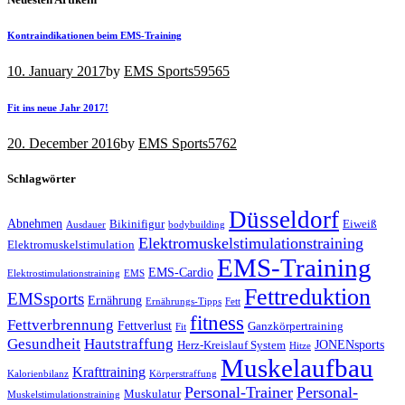
Kontraindikationen beim EMS-Training
10. January 2017
by
EMS Sports
59565
Fit ins neue Jahr 2017!
20. December 2016
by
EMS Sports
5762
Schlagwörter
Düsseldorf
Abnehmen
Bikinifigur
Eiweiß
Ausdauer
bodybuilding
Elektromuskelstimulationstraining
Elektromuskelstimulation
EMS-Training
EMS-Cardio
Elektrostimulationstraining
EMS
Fettreduktion
EMSsports
Ernährung
Ernährungs-Tipps
Fett
fitness
Fettverbrennung
Fettverlust
Ganzkörpertraining
Fit
Gesundheit
Hautstraffung
JONENsports
Herz-Kreislauf System
Hitze
Muskelaufbau
Krafttraining
Kalorienbilanz
Körperstraffung
Personal-Trainer
Personal-
Muskulatur
Muskelstimulationstraining