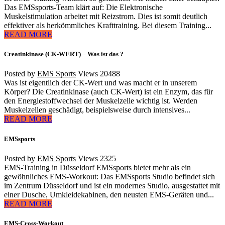
Das EMSsports-Team klärt auf: Die Elektronische
Muskelstimulation arbeitet mit Reizstrom. Dies ist somit deutlich
effektiver als herkömmliches Krafttraining. Bei diesem Training...
READ MORE
Creatinkinase (CK-WERT) – Was ist das ?
Posted by
EMS Sports
Views
20488
Was ist eigentlich der CK-Wert und was macht er in unserem
Körper? Die Creatinkinase (auch CK-Wert) ist ein Enzym, das für
den Energiestoffwechsel der Muskelzelle wichtig ist. Werden
Muskelzellen geschädigt, beispielsweise durch intensives...
READ MORE
EMSsports
Posted by
EMS Sports
Views
2325
EMS-Training in Düsseldorf EMSsports bietet mehr als ein
gewöhnliches EMS-Workout: Das EMSsports Studio befindet sich
im Zentrum Düsseldorf und ist ein modernes Studio, ausgestattet mit
einer Dusche, Umkleidekabinen, den neusten EMS-Geräten und...
READ MORE
EMS-Cross-Workout