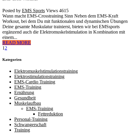
Posted by
EMS Sports
Views
4615
Wann macht EMS-Crosstraining Sinn Neben dem EMS-Kraft
Workout, bei dem Du mit funktionalen und dynamischen Übungen
Deine gesamte Muskulatur trainierst, bieten wir bei EMSsports
ergänzend auch die Elektromuskelstimulation in Kombination mit
einem...
READ MORE
1
2
Kategorien
Elektromuskelstimulationstraining
Elektrostimulationstraining
EMS-Cardio Training
EMS-Training
Ernährung
Gesundheit
Muskelaufbau
EMS-Training
Fettreduktion
Personal-Training
Schwangerschaft
Training