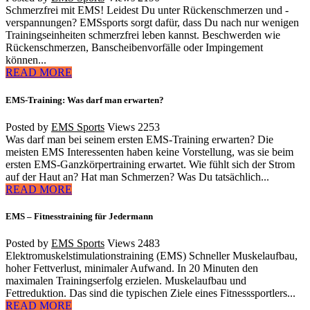
Schmerzfrei mit EMS! Leidest Du unter Rückenschmerzen und -
verspannungen? EMSsports sorgt dafür, dass Du nach nur wenigen
Trainingseinheiten schmerzfrei leben kannst. Beschwerden wie
Rückenschmerzen, Banscheibenvorfälle oder Impingement
können...
READ MORE
EMS-Training: Was darf man erwarten?
Posted by
EMS Sports
Views
2253
Was darf man bei seinem ersten EMS-Training erwarten? Die
meisten EMS Interessenten haben keine Vorstellung, was sie beim
ersten EMS-Ganzkörpertraining erwartet. Wie fühlt sich der Strom
auf der Haut an? Hat man Schmerzen? Was Du tatsächlich...
READ MORE
EMS – Fitnesstraining für Jedermann
Posted by
EMS Sports
Views
2483
Elektromuskelstimulationstraining (EMS) Schneller Muskelaufbau,
hoher Fettverlust, minimaler Aufwand. In 20 Minuten den
maximalen Trainingserfolg erzielen. Muskelaufbau und
Fettreduktion. Das sind die typischen Ziele eines Fitnesssportlers...
READ MORE