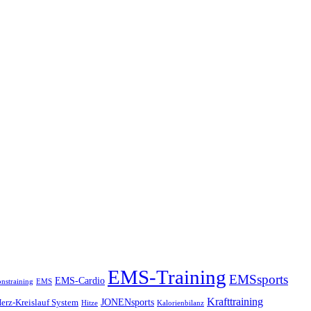
EMS-Training
EMSsports
EMS-Cardio
onstraining
EMS
Krafttraining
JONENsports
erz-Kreislauf System
Hitze
Kalorienbilanz