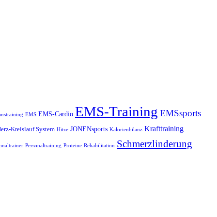
EMS-Training
EMSsports
EMS-Cardio
onstraining
EMS
Krafttraining
JONENsports
erz-Kreislauf System
Hitze
Kalorienbilanz
Schmerzlinderung
onaltrainer
Personaltraining
Proteine
Rehabilitation