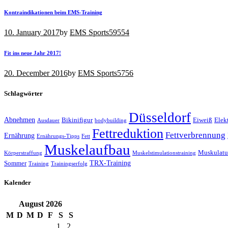
Kontraindikationen beim EMS-Training
10. January 2017
by
EMS Sports
59554
Fit ins neue Jahr 2017!
20. December 2016
by
EMS Sports
5756
Schlagwörter
Düsseldorf
Abnehmen
Bikinifigur
Eiweiß
Elek
Ausdauer
bodybuilding
Fettreduktion
Fettverbrennung
Ernährung
Ernährungs-Tipps
Fett
Muskelaufbau
Muskulatu
Körperstraffung
Muskelstimulationstraining
TRX-Training
Sommer
Training
Trainingserfolg
Kalender
August
2026
M
D
M
D
F
S
S
1
2