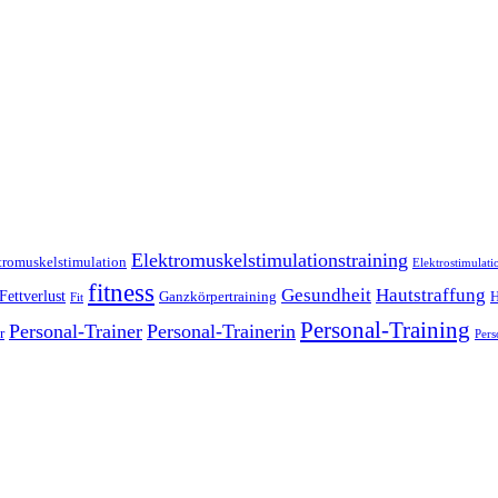
Elektromuskelstimulationstraining
tromuskelstimulation
Elektrostimulati
fitness
Gesundheit
Hautstraffung
Fettverlust
Ganzkörpertraining
H
Fit
Personal-Training
Personal-Trainer
Personal-Trainerin
r
Pers