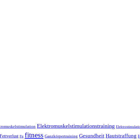
Elektromuskelstimulationstraining
tromuskelstimulation
Elektrostimulati
fitness
Gesundheit
Hautstraffung
Fettverlust
Ganzkörpertraining
H
Fit