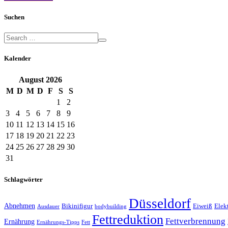
Suchen
Kalender
August
2026
M
D
M
D
F
S
S
1
2
3
4
5
6
7
8
9
10
11
12
13
14
15
16
17
18
19
20
21
22
23
24
25
26
27
28
29
30
31
Schlagwörter
Düsseldorf
Abnehmen
Bikinifigur
Eiweiß
Elek
Ausdauer
bodybuilding
Fettreduktion
Fettverbrennung
Ernährung
Ernährungs-Tipps
Fett