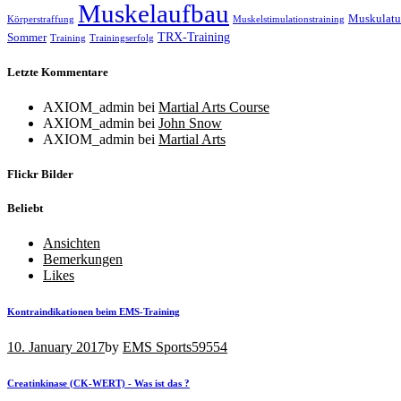
Muskelaufbau
Muskulatu
Körperstraffung
Muskelstimulationstraining
TRX-Training
Sommer
Training
Trainingserfolg
Letzte Kommentare
AXIOM_admin
bei
Martial Arts Course
AXIOM_admin
bei
John Snow
AXIOM_admin
bei
Martial Arts
Flickr Bilder
Beliebt
Ansichten
Bemerkungen
Likes
Kontraindikationen beim EMS-Training
10. January 2017
by
EMS Sports
59554
Creatinkinase (CK-WERT) - Was ist das ?