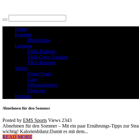
Home
Konzept
Philosophie
Leistung
EMS-Training
EMS-Cross Training
TRX-Training
Studio
Unser Team
Lage
Öffnungszeiten
Über uns
Kontakt
Abnehmen für den Sommer
Posted by
EMS Sports
Views
2343
Abnehmen für den Sommer – Mit ein paar Ernährungs-Tipps zur Strandf
wichtig! Kalorienbilanz:Damit es mit dem...
READ MORE