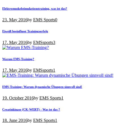
Elektromuskelstimulationstraining, was ist das?
23. May 2016
by
EMS Sports
0
Eiweiß beeinflusst Trainingserfolg
17. May 2016
by
EMSsports
3
Warum EMS-Training?
17. May 2016
by
EMSsports
1
EMS-Training: Warum dynamische Übungen sinnvoll sind!
19. October 2016
by
EMS Sports
1
Creatinkinase (CK-WERT) - Was ist das ?
18. June 2016
by
EMS Sports
1