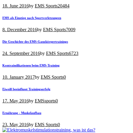
18. June 2016
by
EMS Sports
20484
EMS als Einstieg nach Sportverletzungen
8. December 2016
by
EMS Sports
7009
Die Geschichte des EMS-Ganzkörpertrainings
24. September 2016
by
EMS Sports
6723
Kontraindikationen beim EMS-Training
10. January 2017
by
EMS Sports
0
Eiweiß beeinflusst Trainingserfolg
17. May 2016
by
EMSsports
0
Ernährung - Muskelaufbau
23. May 2016
by
EMS Sports
0