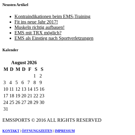
Neusten Artikel
Kontraindikationen beim EMS-Training
Fit ins neue Jahr 2017!
Muskeln richtig aufbauen!
EMS mit TRX möglich?
EMS als Einstieg nach Sportverletzungen
Kalender
August
2026
M
D
M
D
F
S
S
1
2
3
4
5
6
7
8
9
10
11
12
13
14
15
16
17
18
19
20
21
22
23
24
25
26
27
28
29
30
31
EMSSPORTS © 2016 ALL RIGHTS RESERVED
KONTAKT
|
ÖFFNUNGSZEITEN
|
IMPRESSUM