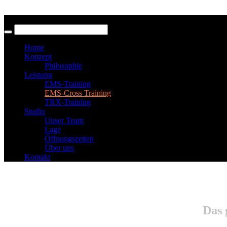
Home
Konzept
Philosophie
Leistung
EMS-Training
EMS-Cross Training
TRX-Training
Studio
Unser Team
Lage
Öffnungszeiten
Über uns
Kontakt
Das 