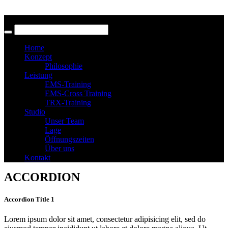
Home
Konzept
Philosophie
Leistung
EMS-Training
EMS-Cross Training
TRX-Training
Studio
Unser Team
Lage
Öffnungszeiten
Über uns
Kontakt
ACCORDION
Accordion Title 1
Lorem ipsum dolor sit amet, consectetur adipisicing elit, sed do