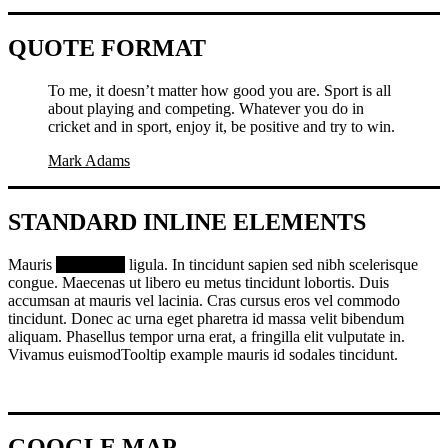
QUOTE FORMAT
To me, it doesn’t matter how good you are. Sport is all
about playing and competing. Whatever you do in
cricket and in sport, enjoy it, be positive and try to win.
Mark Adams
STANDARD INLINE ELEMENTS
Mauris
vitae quam
ligula. In
tincidunt sapien
sed nibh
scelerisque
congue
. Maecenas ut libero eu metus tincidunt lobortis. Duis
accumsan at mauris vel lacinia. Cras cursus eros vel commodo
tincidunt. Donec ac urna eget pharetra id massa velit bibendum
aliquam. Phasellus tempor urna erat, a fringilla elit vulputate in.
Vivamus euismod
Tooltip example
mauris id sodales tincidunt.
GOOGLE MAP