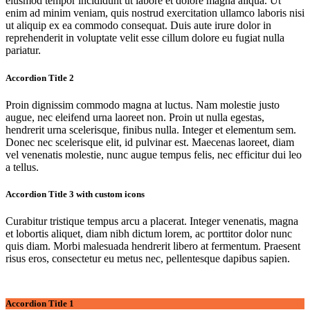
eiusmod tempor incididunt ut labore et dolore magna aliqua. Ut
enim ad minim veniam, quis nostrud exercitation ullamco laboris nisi
ut aliquip ex ea commodo consequat. Duis aute irure dolor in
reprehenderit in voluptate velit esse cillum dolore eu fugiat nulla
pariatur.
Accordion Title 2
Proin dignissim commodo magna at luctus. Nam molestie justo
augue, nec eleifend urna laoreet non. Proin ut nulla egestas,
hendrerit urna scelerisque, finibus nulla. Integer et elementum sem.
Donec nec scelerisque elit, id pulvinar est. Maecenas laoreet, diam
vel venenatis molestie, nunc augue tempus felis, nec efficitur dui leo
a tellus.
Accordion Title 3 with custom icons
Curabitur tristique tempus arcu a placerat. Integer venenatis, magna
et lobortis aliquet, diam nibh dictum lorem, ac porttitor dolor nunc
quis diam. Morbi malesuada hendrerit libero at fermentum. Praesent
risus eros, consectetur eu metus nec, pellentesque dapibus sapien.
Accordion Title 1