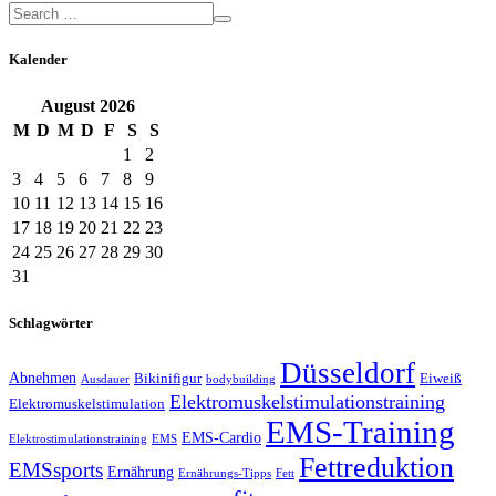
Kalender
August
2026
M
D
M
D
F
S
S
1
2
3
4
5
6
7
8
9
10
11
12
13
14
15
16
17
18
19
20
21
22
23
24
25
26
27
28
29
30
31
Schlagwörter
Düsseldorf
Abnehmen
Bikinifigur
Eiweiß
Ausdauer
bodybuilding
Elektromuskelstimulationstraining
Elektromuskelstimulation
EMS-Training
EMS-Cardio
Elektrostimulationstraining
EMS
Fettreduktion
EMSsports
Ernährung
Ernährungs-Tipps
Fett