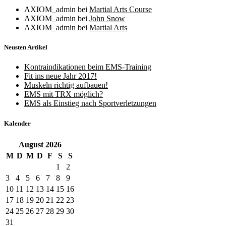
AXIOM_admin
bei
Martial Arts Course
AXIOM_admin
bei
John Snow
AXIOM_admin
bei
Martial Arts
Neusten Artikel
Kontraindikationen beim EMS-Training
Fit ins neue Jahr 2017!
Muskeln richtig aufbauen!
EMS mit TRX möglich?
EMS als Einstieg nach Sportverletzungen
Kalender
August
2026
M
D
M
D
F
S
S
1
2
3
4
5
6
7
8
9
10
11
12
13
14
15
16
17
18
19
20
21
22
23
24
25
26
27
28
29
30
31