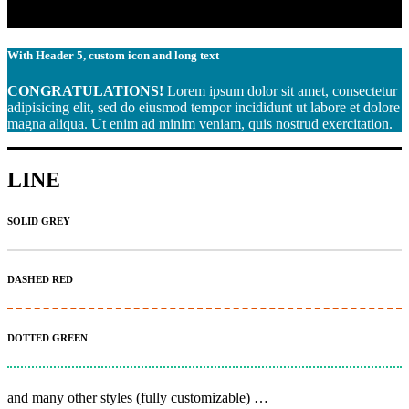
do eiusmod tempor incididunt ut labore et dolore magna aliqua. Ut
enim ad minim veniam, quis nostrud exercitation.
With Header 5, custom icon and long text
CONGRATULATIONS!
Lorem ipsum dolor sit amet, consectetur
adipisicing elit, sed do eiusmod tempor incididunt ut labore et dolore
magna aliqua. Ut enim ad minim veniam, quis nostrud exercitation.
LINE
SOLID GREY
DASHED RED
DOTTED GREEN
and many other styles (fully customizable) …