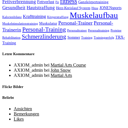
fitness
Fettverbrennung
Fettverlust
Ganzkörpertraining
Fit
Gesundheit
Hautstraffung
JONENsports
Herz-Kreislauf System
Hitze
Muskelaufbau
Krafttraining
Kalorienbilanz
Körperstraffung
Personal-Trainer
Personal-
Muskulatur
Muskelstimulationstraining
Personal-Training
Trainerin
Personaltrainer
Personaltraining
Proteine
Schmerzlinderung
TRX-
Sommer
Rehabilitation
Training
Trainingserfolg
Training
Letzte Kommentare
AXIOM_admin
bei
Martial Arts Course
AXIOM_admin
bei
John Snow
AXIOM_admin
bei
Martial Arts
Flickr Bilder
Beliebt
Ansichten
Bemerkungen
Likes