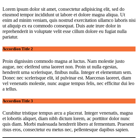
Lorem ipsum dolor sit amet, consectetur adipisicing elit, sed do
eiusmod tempor incididunt ut labore et dolore magna aliqua. Ut
enim ad minim veniam, quis nostrud exercitation ullamco laboris nisi
ut aliquip ex ea commodo consequat. Duis aute irure dolor in
reprehenderit in voluptate velit esse cillum dolore eu fugiat nulla
pariatur.
Accordion Title 2
Proin dignissim commodo magna at luctus. Nam molestie justo
augue, nec eleifend urna laoreet non. Proin ut nulla egestas,
hendrerit urna scelerisque, finibus nulla. Integer et elementum sem.
Donec nec scelerisque elit, id pulvinar est. Maecenas laoreet, diam
vel venenatis molestie, nunc augue tempus felis, nec efficitur dui leo
a tellus.
Accordion Title 3
Curabitur tristique tempus arcu a placerat. Integer venenatis, magna
et lobortis aliquet, diam nibh dictum lorem, ac porttitor dolor nunc
quis diam. Morbi malesuada hendrerit libero at fermentum. Praesent
risus eros, consectetur eu metus nec, pellentesque dapibus sapien.