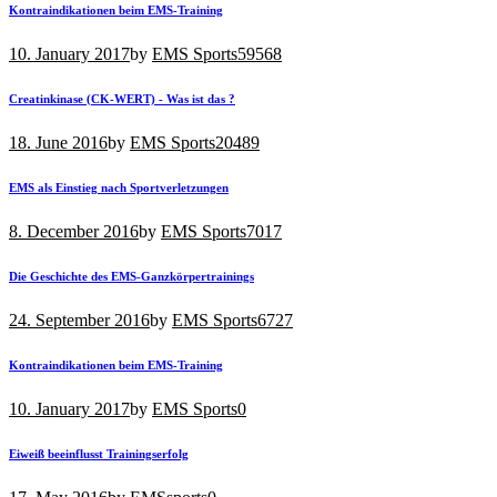
Kontraindikationen beim EMS-Training
10. January 2017
by
EMS Sports
59568
Creatinkinase (CK-WERT) - Was ist das ?
18. June 2016
by
EMS Sports
20489
EMS als Einstieg nach Sportverletzungen
8. December 2016
by
EMS Sports
7017
Die Geschichte des EMS-Ganzkörpertrainings
24. September 2016
by
EMS Sports
6727
Kontraindikationen beim EMS-Training
10. January 2017
by
EMS Sports
0
Eiweiß beeinflusst Trainingserfolg