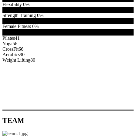
Flexibility
0%
0%
Strength Training
0%
0%
Female Fitness
0%
0%
Pilates
41
Yoga
56
CrossFit
66
Aerobics
90
Weight Lifting
80
TEAM