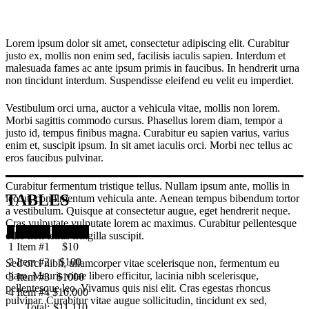
Lorem ipsum dolor sit amet, consectetur adipiscing elit. Curabitur
justo ex, mollis non enim sed, facilisis iaculis sapien. Interdum et
malesuada fames ac ante ipsum primis in faucibus. In hendrerit urna
non tincidunt interdum. Suspendisse eleifend eu velit eu imperdiet.
Vestibulum orci urna, auctor a vehicula vitae, mollis non lorem.
Morbi sagittis commodo cursus. Phasellus lorem diam, tempor a
justo id, tempus finibus magna. Curabitur eu sapien varius, varius
enim et, suscipit ipsum. In sit amet iaculis orci. Morbi nec tellus ac
eros faucibus pulvinar.
Curabitur fermentum tristique tellus. Nullam ipsum ante, mollis in
TABLES
leo ut, condimentum vehicula ante. Aenean tempus bibendum tortor
a vestibulum. Quisque at consectetur augue, eget hendrerit neque.
Cras vulputate vulputate lorem ac maximus. Curabitur pellentesque
#
Name
Price
odio non tellus fringilla suscipit.
1
Item #1
$10
2
Item #2
$100
Sed orci nibh, ullamcorper vitae scelerisque non, fermentum eu
diam. Mauris vitae libero efficitur, lacinia nibh scelerisque,
3
Item #3
$1000
pellentesque leo. Vivamus quis nisi elit. Cras egestas rhoncus
4
Item #4
$10.000
pulvinar. Curabitur vitae augue sollicitudin, tincidunt ex sed,
Total:
$11.110