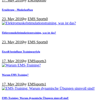
17. May 2016
by
EMSsports
0
Ernährung - Muskelaufbau
23. May 2016
by
EMS Sports
0
Elektromuskelstimulationstraining, was ist das?
23. May 2016
by
EMS Sports
0
Eiweiß beeinflusst Trainingserfolg
17. May 2016
by
EMSsports
3
Warum EMS-Training?
17. May 2016
by
EMSsports
1
EMS-Training: Warum dynamische Übungen sinnvoll sind!