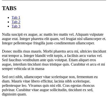
TABS
Tab 1
Tab 2
Tab 3
Nulla suscipit ex augue, ac mattis leo mattis vel. Aliquam vulputate
augue erat. Integer pharetra elit quam, vel feugiat nisl ullamcorper et.
Integer pellentesque fringilla justo condimentum ullamcorper.
Donec mollis risus mauris. Morbi pharetra arcu mi, ultricies tincidunt
erat tempor a. Integer blandit velit turpis, a facilisis arcu varius vel.
Sed faucibus vestibulum ante quis volutpat. Etiam aliquet eros
augue, interdum tincidunt risus tristique quis. Curabitur et arcu et mi
semper vehicula ut in massa
Sed orci nibh, ullamcorper vitae scelerisque non, fermentum eu
diam. Mauris vitae libero efficitur, lacinia nibh scelerisque,
pellentesque leo. Vivamus quis nisi elit. Cras egestas rhoncus
pulvinar. Curabitur vitae augue sollicitudin, tincidunt ex sed,
dignissim quam.