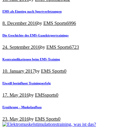
EMS als Einstieg nach Sportverletzungen
8. December 2016
by
EMS Sports
6996
Die Geschichte des EMS-Ganzkörpertrainings
24. September 2016
by
EMS Sports
6723
Kontraindikationen beim EMS-Training
10. January 2017
by
EMS Sports
0
Eiweiß beeinflusst Trainingserfolg
17. May 2016
by
EMSsports
0
Ernährung - Muskelaufbau
23. May 2016
by
EMS Sports
0