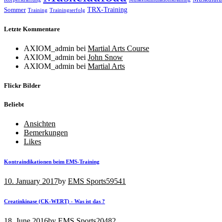
TRX-Training
Sommer
Training
Trainingserfolg
Letzte Kommentare
AXIOM_admin
bei
Martial Arts Course
AXIOM_admin
bei
John Snow
AXIOM_admin
bei
Martial Arts
Flickr Bilder
Beliebt
Ansichten
Bemerkungen
Likes
Kontraindikationen beim EMS-Training
10. January 2017
by
EMS Sports
59541
Creatinkinase (CK-WERT) - Was ist das ?
18. June 2016
by
EMS Sports
20482