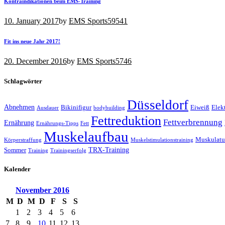
Kontraindikationen beim EMS-Training
10. January 2017
by
EMS Sports
59541
Fit ins neue Jahr 2017!
20. December 2016
by
EMS Sports
5746
Schlagwörter
Düsseldorf
Abnehmen
Bikinifigur
Eiweiß
Elek
Ausdauer
bodybuilding
Fettreduktion
Fettverbrennung
Ernährung
Ernährungs-Tipps
Fett
Muskelaufbau
Muskulatu
Körperstraffung
Muskelstimulationstraining
TRX-Training
Sommer
Training
Trainingserfolg
Kalender
November
2016
M
D
M
D
F
S
S
1
2
3
4
5
6
7
8
9
10
11
12
13