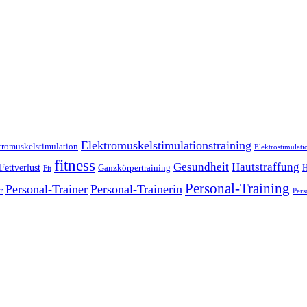
Elektromuskelstimulationstraining
tromuskelstimulation
Elektrostimulati
fitness
Gesundheit
Hautstraffung
Fettverlust
Ganzkörpertraining
H
Fit
Personal-Training
Personal-Trainer
Personal-Trainerin
r
Pers