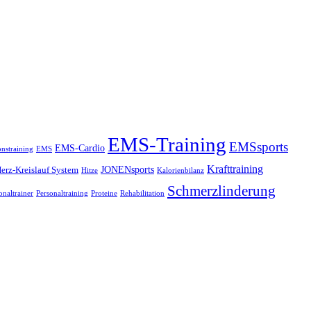
EMS-Training
EMSsports
EMS-Cardio
onstraining
EMS
Krafttraining
JONENsports
erz-Kreislauf System
Hitze
Kalorienbilanz
Schmerzlinderung
onaltrainer
Personaltraining
Proteine
Rehabilitation