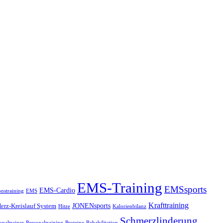
EMS-Training
EMSsports
EMS-Cardio
onstraining
EMS
Krafttraining
JONENsports
erz-Kreislauf System
Hitze
Kalorienbilanz
Schmerzlinderung
onaltrainer
Personaltraining
Proteine
Rehabilitation