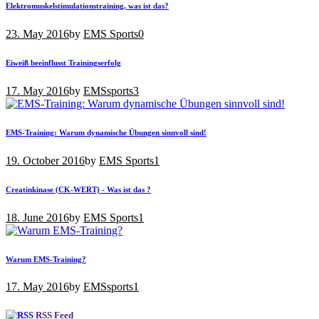
Elektromuskelstimulationstraining, was ist das?
23. May 2016
by
EMS Sports
0
Eiweiß beeinflusst Trainingserfolg
17. May 2016
by
EMSsports
3
EMS-Training: Warum dynamische Übungen sinnvoll sind!
19. October 2016
by
EMS Sports
1
Creatinkinase (CK-WERT) - Was ist das ?
18. June 2016
by
EMS Sports
1
Warum EMS-Training?
17. May 2016
by
EMSsports
1
RSS Feed