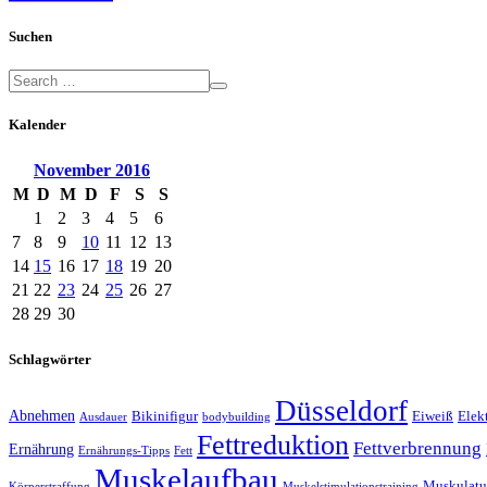
Suchen
Kalender
November
2016
M
D
M
D
F
S
S
1
2
3
4
5
6
7
8
9
10
11
12
13
14
15
16
17
18
19
20
21
22
23
24
25
26
27
28
29
30
Schlagwörter
Düsseldorf
Abnehmen
Bikinifigur
Eiweiß
Elek
Ausdauer
bodybuilding
Fettreduktion
Fettverbrennung
Ernährung
Ernährungs-Tipps
Fett
Muskelaufbau
Muskulatu
Körperstraffung
Muskelstimulationstraining