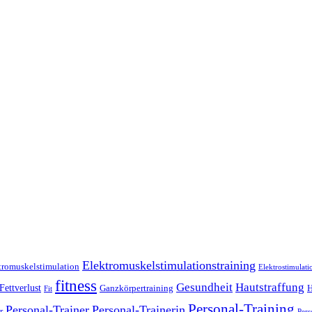
Elektromuskelstimulationstraining
tromuskelstimulation
Elektrostimulati
fitness
Gesundheit
Hautstraffung
Fettverlust
Ganzkörpertraining
H
Fit
Personal-Training
Personal-Trainer
Personal-Trainerin
r
Pers