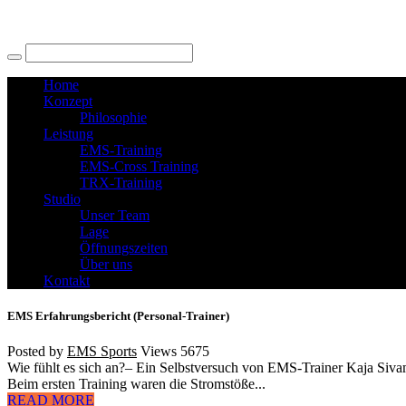
Home
Konzept
Philosophie
Leistung
EMS-Training
EMS-Cross Training
TRX-Training
Studio
Unser Team
Lage
Öffnungszeiten
Über uns
Kontakt
EMS Erfahrungsbericht (Personal-Trainer)
Posted by
EMS Sports
Views
5675
Wie fühlt es sich an?– Ein Selbstversuch von EMS-Trainer Kaja Siva
Beim ersten Training waren die Stromstöße...
READ MORE