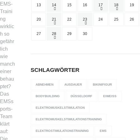
EMS-
13
14
15
16
17
18
19
Traini
ng
20
21
22
23
24
25
26
wirklic
h so
27
28
29
30
gefähr
lich
wie
manch
SCHLAGWÖRTER
einer
behau
ABNEHMEN
AUSDAUER
BIKINIFIGUR
ptet?
Das
BODYBUILDING
DÜSSELDORF
EIWEISS
EMSs
ELEKTROMUSKELSTIMULATION
ports-
Team
ELEKTROMUSKELSTIMULATIONSTRAINING
klärt
auf:
ELEKTROSTIMULATIONSTRAINING
EMS
Die