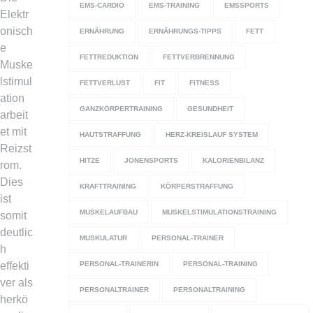
EMS-CARDIO
EMS-TRAINING
EMSSPORTS
Elektr
onisch
ERNÄHRUNG
ERNÄHRUNGS-TIPPS
FETT
e
FETTREDUKTION
FETTVERBRENNUNG
Muske
lstimul
FETTVERLUST
FIT
FITNESS
ation
GANZKÖRPERTRAINING
GESUNDHEIT
arbeit
et mit
HAUTSTRAFFUNG
HERZ-KREISLAUF SYSTEM
Reizst
HITZE
JONENSPORTS
KALORIENBILANZ
rom.
Dies
KRAFTTRAINING
KÖRPERSTRAFFUNG
ist
MUSKELAUFBAU
MUSKELSTIMULATIONSTRAINING
somit
deutlic
MUSKULATUR
PERSONAL-TRAINER
h
PERSONAL-TRAINERIN
PERSONAL-TRAINING
effekti
ver als
PERSONALTRAINER
PERSONALTRAINING
herkö