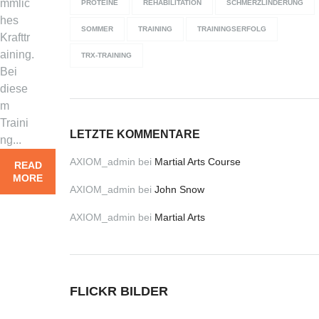
mmlic
PROTEINE
REHABILITATION
SCHMERZLINDERUNG
hes
SOMMER
TRAINING
TRAININGSERFOLG
Krafttr
aining.
TRX-TRAINING
Bei
diese
m
Traini
LETZTE KOMMENTARE
ng...
AXIOM_admin
bei
Martial Arts Course
READ
MORE
AXIOM_admin
bei
John Snow
AXIOM_admin
bei
Martial Arts
FLICKR BILDER