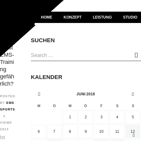
HOME
KONZEPT
LEISTUNG
STUDIO
SUCHEN
Ist
EMS-
Traini
ng
gefäh
KALENDER
rlich?
JUNI
2016
POSTED
BY
EMS
M
D
M
D
F
S
S
SPORTS
1
2
3
4
5
VIEWS
2823
6
7
8
9
10
11
12
Ist