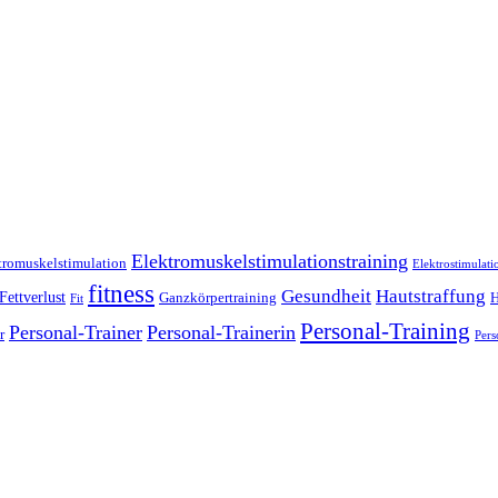
Elektromuskelstimulationstraining
tromuskelstimulation
Elektrostimulati
fitness
Gesundheit
Hautstraffung
Fettverlust
Ganzkörpertraining
H
Fit
Personal-Training
Personal-Trainer
Personal-Trainerin
r
Pers