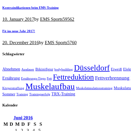
Kontraindikationen beim EMS-Training
10. January 2017
by
EMS Sports
59562
Fit ins neue Jahr 2017!
20. December 2016
by
EMS Sports
5760
Schlagwörter
Düsseldorf
Abnehmen
Bikinifigur
Eiweiß
Elek
Ausdauer
bodybuilding
Fettreduktion
Fettverbrennung
Ernährung
Ernährungs-Tipps
Fett
Muskelaufbau
Muskulatu
Körperstraffung
Muskelstimulationstraining
TRX-Training
Sommer
Training
Trainingserfolg
Kalender
Juni
2016
M
D
M
D
F
S
S
1
2
3
4
5