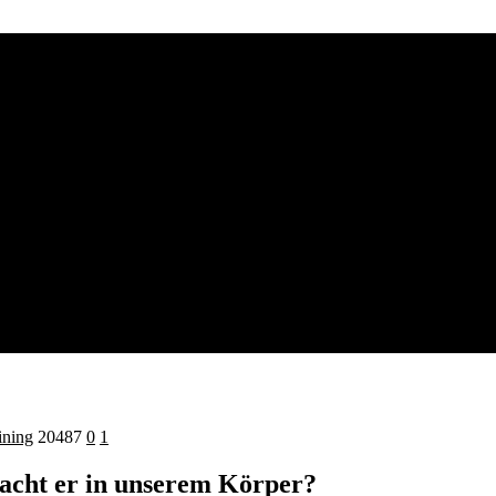
ining
20487
0
1
acht er in unserem Körper?