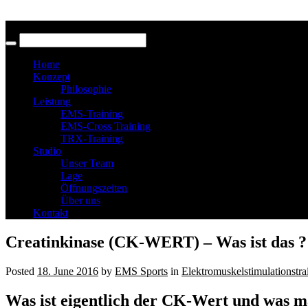
Home
Konzept
Philosophie
Leistung
EMS-Training
EMS-Cross Training
TRX-Training
Studio
Unser Team
Lage
Öffnungszeiten
Über uns
Kontakt
Creatinkinase (CK-WERT) – Was ist das ?
Posted
18. June 2016
by
EMS Sports
in
Elektromuskelstimulationstra
Was ist eigentlich der CK-Wert und was m