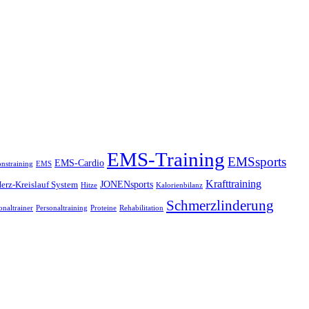
EMS-Training
EMSsports
EMS-Cardio
onstraining
EMS
Krafttraining
JONENsports
erz-Kreislauf System
Hitze
Kalorienbilanz
Schmerzlinderung
onaltrainer
Personaltraining
Proteine
Rehabilitation