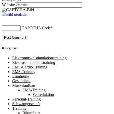
Website
CAPTCHA Code
*
Kategorien
Elektromuskelstimulationstraining
Elektrostimulationstraining
EMS-Cardio Training
EMS-Training
Ernährung
Gesundheit
Muskelaufbau
EMS-Training
Fettreduktion
Personal-Training
Schwangerschaft
Training
Bikinifigur