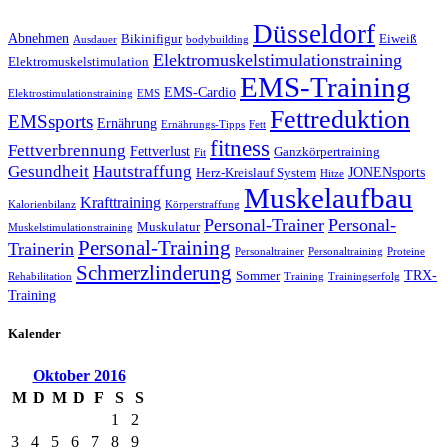
Düsseldorf
Abnehmen
Bikinifigur
Eiweiß
Ausdauer
bodybuilding
Elektromuskelstimulationstraining
Elektromuskelstimulation
EMS-Training
EMS-Cardio
Elektrostimulationstraining
EMS
Fettreduktion
EMSsports
Ernährung
Ernährungs-Tipps
Fett
fitness
Fettverbrennung
Fettverlust
Ganzkörpertraining
Fit
Gesundheit
Hautstraffung
JONENsports
Herz-Kreislauf System
Hitze
Muskelaufbau
Krafttraining
Kalorienbilanz
Körperstraffung
Personal-Trainer
Personal-
Muskulatur
Muskelstimulationstraining
Personal-Training
Trainerin
Personaltrainer
Personaltraining
Proteine
Schmerzlinderung
TRX-
Sommer
Rehabilitation
Training
Trainingserfolg
Training
Kalender
Oktober
2016
M
D
M
D
F
S
S
1
2
3
4
5
6
7
8
9