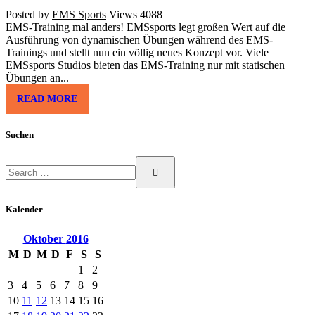
Posted by
EMS Sports
Views
4088
EMS-Training mal anders! EMSsports legt großen Wert auf die
Ausführung von dynamischen Übungen während des EMS-
Trainings und stellt nun ein völlig neues Konzept vor. Viele
EMSsports Studios bieten das EMS-Training nur mit statischen
Übungen an...
READ MORE
Suchen
Kalender
Oktober
2016
M
D
M
D
F
S
S
1
2
3
4
5
6
7
8
9
10
11
12
13
14
15
16