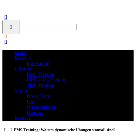
Home
Konzept
Philosophie
Leistung
EMS-Training
EMS-Cross Training
TRX-Training
Studio
Unser Team
Lage
Öffnungszeiten
Über uns
Kontakt
EMS-Training: Warum dynamische Übungen sinnvoll sind!