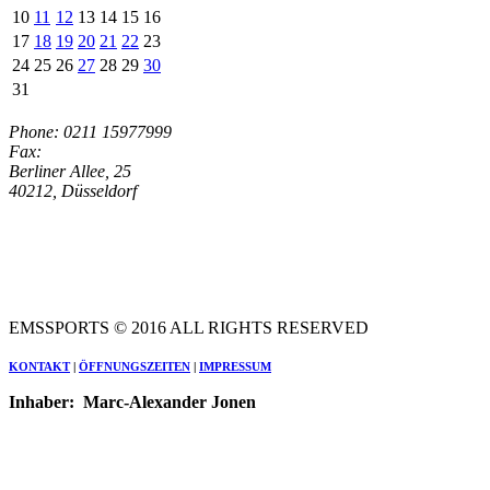
10
11
12
13
14
15
16
17
18
19
20
21
22
23
24
25
26
27
28
29
30
31
Phone: 0211 15977999
Fax:
Berliner Allee, 25
40212, Düsseldorf
EMSSPORTS © 2016 ALL RIGHTS RESERVED
KONTAKT
|
ÖFFNUNGSZEITEN
|
IMPRESSUM
Inhaber:
Marc
-Alexander Jonen