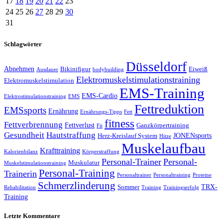
17
18
19
20
21
22
23
24
25
26
27
28
29
30
31
Schlagwörter
Düsseldorf
Abnehmen
Bikinifigur
Eiweiß
Ausdauer
bodybuilding
Elektromuskelstimulationstraining
Elektromuskelstimulation
EMS-Training
EMS-Cardio
Elektrostimulationstraining
EMS
Fettreduktion
EMSsports
Ernährung
Ernährungs-Tipps
Fett
fitness
Fettverbrennung
Fettverlust
Ganzkörpertraining
Fit
Gesundheit
Hautstraffung
JONENsports
Herz-Kreislauf System
Hitze
Muskelaufbau
Krafttraining
Kalorienbilanz
Körperstraffung
Personal-Trainer
Personal-
Muskulatur
Muskelstimulationstraining
Personal-Training
Trainerin
Personaltrainer
Personaltraining
Proteine
Schmerzlinderung
TRX-
Sommer
Rehabilitation
Training
Trainingserfolg
Training
Letzte Kommentare