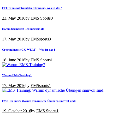
Elektromuskelstimulationstraining, was ist das?
23. May 2016
by
EMS Sports
0
Eiweiß beeinflusst Trainingserfolg
17. May 2016
by
EMSsports
3
Creatinkinase (CK-WERT) - Was ist das ?
18. June 2016
by
EMS Sports
1
Warum EMS-Training?
17. May 2016
by
EMSsports
1
EMS-Training: Warum dynamische Übungen sinnvoll sind!
19. October 2016
by
EMS Sports
1