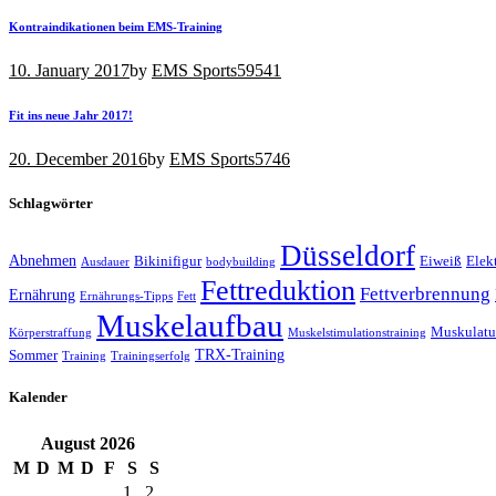
Kontraindikationen beim EMS-Training
10. January 2017
by
EMS Sports
59541
Fit ins neue Jahr 2017!
20. December 2016
by
EMS Sports
5746
Schlagwörter
Düsseldorf
Abnehmen
Bikinifigur
Eiweiß
Elek
Ausdauer
bodybuilding
Fettreduktion
Fettverbrennung
Ernährung
Ernährungs-Tipps
Fett
Muskelaufbau
Muskulatu
Körperstraffung
Muskelstimulationstraining
TRX-Training
Sommer
Training
Trainingserfolg
Kalender
August
2026
M
D
M
D
F
S
S
1
2