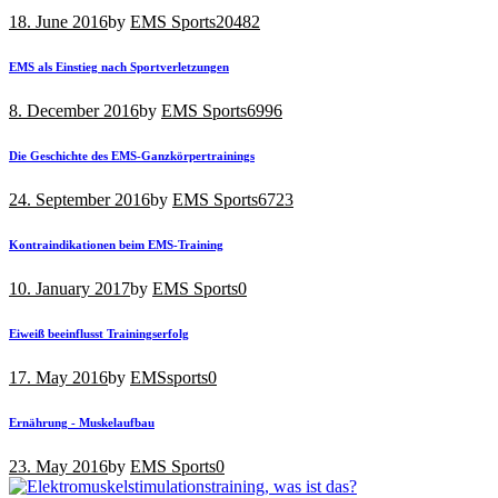
18. June 2016
by
EMS Sports
20482
EMS als Einstieg nach Sportverletzungen
8. December 2016
by
EMS Sports
6996
Die Geschichte des EMS-Ganzkörpertrainings
24. September 2016
by
EMS Sports
6723
Kontraindikationen beim EMS-Training
10. January 2017
by
EMS Sports
0
Eiweiß beeinflusst Trainingserfolg
17. May 2016
by
EMSsports
0
Ernährung - Muskelaufbau
23. May 2016
by
EMS Sports
0