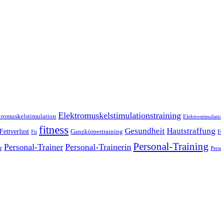
Elektromuskelstimulationstraining
tromuskelstimulation
Elektrostimulati
fitness
Gesundheit
Hautstraffung
Fettverlust
Ganzkörpertraining
H
Fit
Personal-Training
Personal-Trainer
Personal-Trainerin
r
Pers