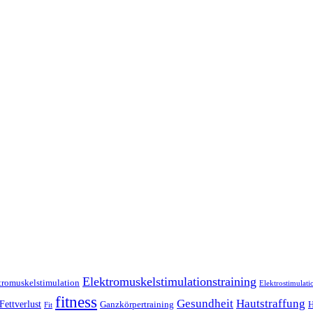
Elektromuskelstimulationstraining
tromuskelstimulation
Elektrostimulati
fitness
Gesundheit
Hautstraffung
Fettverlust
Ganzkörpertraining
H
Fit