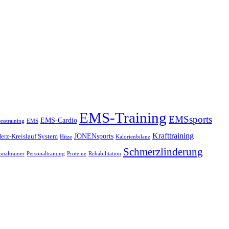
EMS-Training
EMSsports
EMS-Cardio
onstraining
EMS
Krafttraining
JONENsports
erz-Kreislauf System
Hitze
Kalorienbilanz
Schmerzlinderung
onaltrainer
Personaltraining
Proteine
Rehabilitation