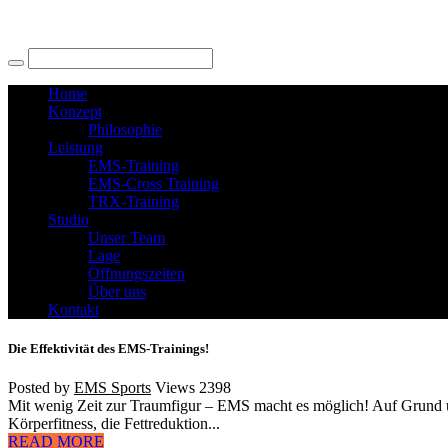
Home
Konzept
Philosophie
Leistung
EMS-Training
EMS-Cross Training
TRX-Training
Studio
Unser Team
Lage
Öffnungszeiten
Über uns
Kontakt
Die Effektivität des EMS-Trainings!
Posted by
EMS Sports
Views
2398
Mit wenig Zeit zur Traumfigur – EMS macht es möglich! Auf Grund uns
Körperfitness, die Fettreduktion...
READ MORE