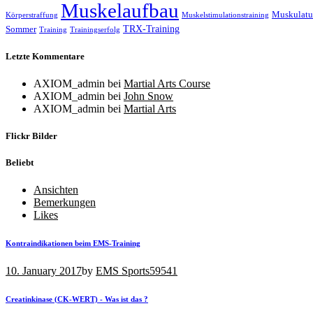
Muskelaufbau
Muskulatu
Körperstraffung
Muskelstimulationstraining
TRX-Training
Sommer
Training
Trainingserfolg
Letzte Kommentare
AXIOM_admin
bei
Martial Arts Course
AXIOM_admin
bei
John Snow
AXIOM_admin
bei
Martial Arts
Flickr Bilder
Beliebt
Ansichten
Bemerkungen
Likes
Kontraindikationen beim EMS-Training
10. January 2017
by
EMS Sports
59541
Creatinkinase (CK-WERT) - Was ist das ?