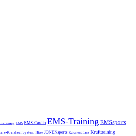
EMS-Training
EMSsports
EMS-Cardio
onstraining
EMS
Krafttraining
JONENsports
erz-Kreislauf System
Hitze
Kalorienbilanz