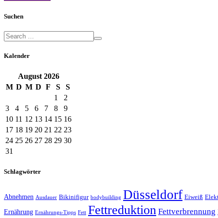
Suchen
Kalender
August
2026
M
D
M
D
F
S
S
1
2
3
4
5
6
7
8
9
10
11
12
13
14
15
16
17
18
19
20
21
22
23
24
25
26
27
28
29
30
31
Schlagwörter
Düsseldorf
Abnehmen
Bikinifigur
Eiweiß
Elek
Ausdauer
bodybuilding
Fettreduktion
Fettverbrennung
Ernährung
Ernährungs-Tipps
Fett